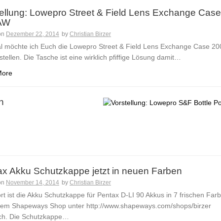
ellung: Lowepro Street & Field Lens Exchange Case
AW
on
Dezember 22, 2014
by
Christian Birzer
l möchte ich Euch die Lowepro Street & Field Lens Exchange Case 20
tellen. Die Tasche ist eine wirklich pfiffige Lösung damit…
More
h
ax Akku Schutzkappe jetzt in neuen Farben
on
November 14, 2014
by
Christian Birzer
rt ist die Akku Schutzkappe für Pentax D-LI 90 Akkus in 7 frischen Far
nem Shapeways Shop unter http://www.shapeways.com/shops/birzer
lich. Die Schutzkappe…