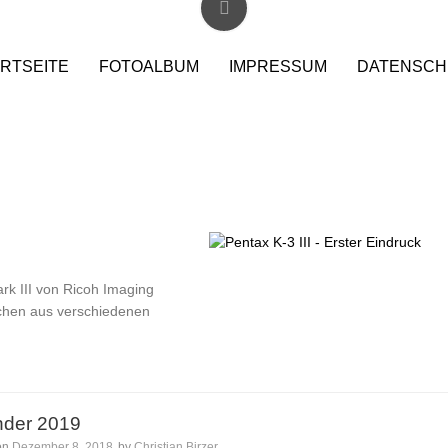
RTSEITE
FOTOALBUM
IMPRESSUM
DATENSCH
rk III von Ricoh Imaging
schen aus verschiedenen
nder 2019
on
Dezember 8, 2018
by
Christian Birzer