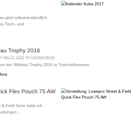
s jetzt selbstverständlich
 als Tisch- und…
sau Trophy 2016
on
Mai 22, 2016
by
Christian Birzer
 von der Wildsau Trophy 2016 in Troschelhammer.
More
Quick Flex Pouch 75 AW
& Field Serie hätte ich
erzubringen…