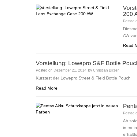
Vorst
200 
Posted 
Diesma
AW vors
Read 
Vorstellung: Lowepro S&F Bottle Pouc
Posted on
Dezember 21, 2014
by
Christian Birzer
Kurztest der Lowepro Street & Field Bottle Pouch
Read More
Pent
Posted 
Ab sofo
in mei
erhält