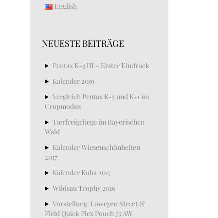
English
NEUESTE BEITRÄGE
Pentax K-3 III – Erster Eindruck
Kalender 2019
Vergleich Pentax K-5 und K-1 im
Cropmodus
Tierfreigehege im Bayerischen
Wald
Kalender Wiesenschönheiten
2017
Kalender Kuba 2017
Wildsau Trophy 2016
Vorstellung: Lowepro Street &
Field Quick Flex Pouch 75 AW