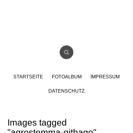
Skip
to
content
Christian Birzer
STARTSEITE
FOTOALBUM
IMPRESSUM
DATENSCHUTZ
Images tagged
"agrostemma-githago"