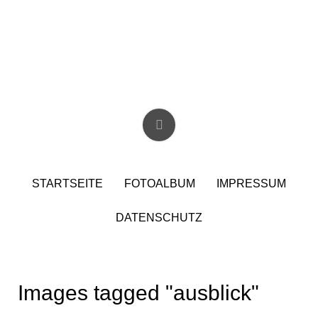
Skip
to
content
Christian Birzer
STARTSEITE
FOTOALBUM
IMPRESSUM
DATENSCHUTZ
Images tagged "ausblick"