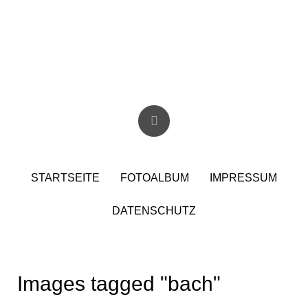
Skip
to
content
Christian Birzer
STARTSEITE
FOTOALBUM
IMPRESSUM
DATENSCHUTZ
Images tagged "bach"