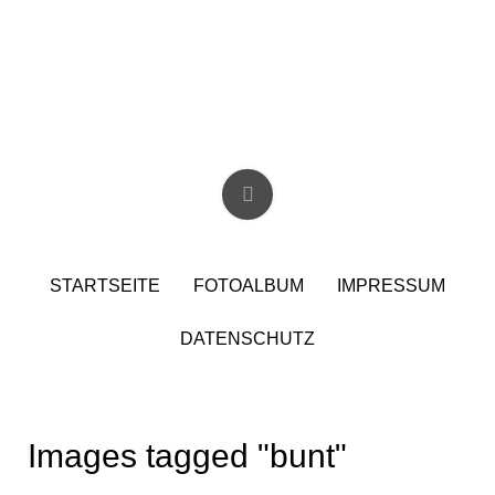
Skip
to
content
Christian Birzer
STARTSEITE
FOTOALBUM
IMPRESSUM
DATENSCHUTZ
Images tagged "bunt"