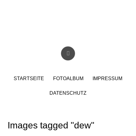
Skip
to
content
Christian Birzer
STARTSEITE
FOTOALBUM
IMPRESSUM
DATENSCHUTZ
Images tagged "dew"