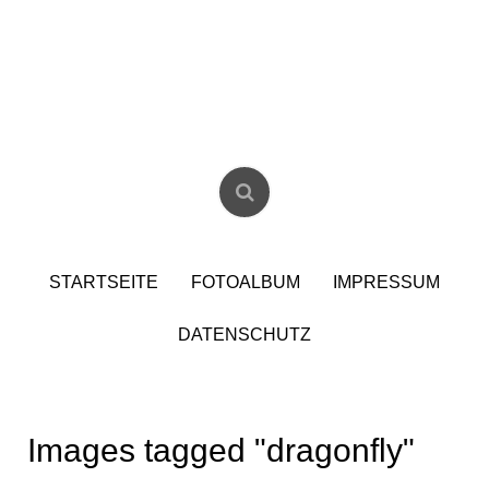
Skip
to
content
Christian Birzer
STARTSEITE
FOTOALBUM
IMPRESSUM
DATENSCHUTZ
Images tagged "dragonfly"