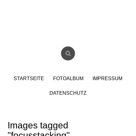
Skip
to
content
Christian Birzer
STARTSEITE
FOTOALBUM
IMPRESSUM
DATENSCHUTZ
Images tagged
"focusstacking"