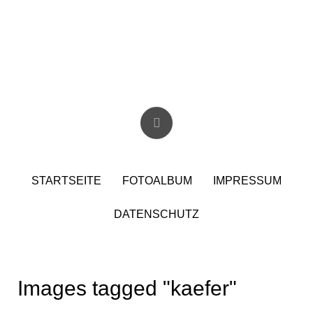
Skip
to
content
Christian Birzer
STARTSEITE
FOTOALBUM
IMPRESSUM
DATENSCHUTZ
Images tagged "kaefer"