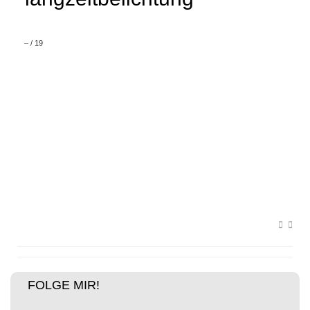
–
/
19
FOLGE MIR!