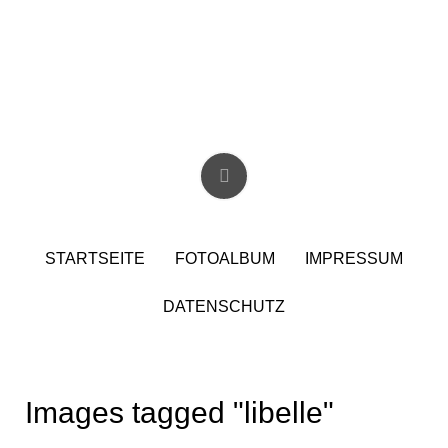
Skip
to
content
Christian Birzer
STARTSEITE
FOTOALBUM
IMPRESSUM
DATENSCHUTZ
Images tagged "libelle"