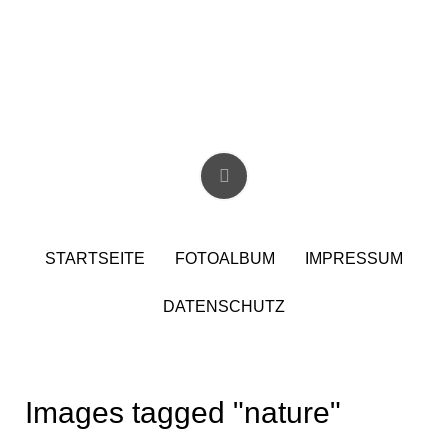
Skip
to
content
Christian Birzer
STARTSEITE
FOTOALBUM
IMPRESSUM
DATENSCHUTZ
Images tagged "nature"