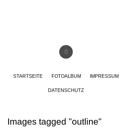
Skip
to
content
Christian Birzer
STARTSEITE
FOTOALBUM
IMPRESSUM
DATENSCHUTZ
Images tagged "outline"