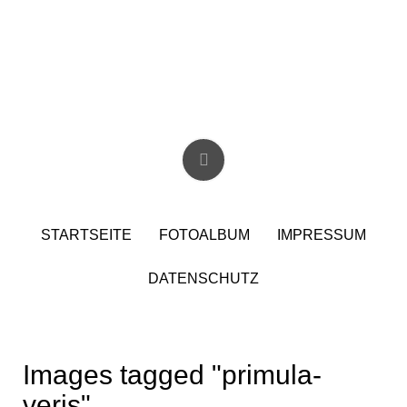
Skip
to
content
Christian Birzer
STARTSEITE
FOTOALBUM
IMPRESSUM
DATENSCHUTZ
Images tagged "primula-
veris"