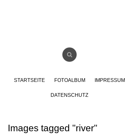
Skip
to
content
Christian Birzer
STARTSEITE
FOTOALBUM
IMPRESSUM
DATENSCHUTZ
Images tagged "river"