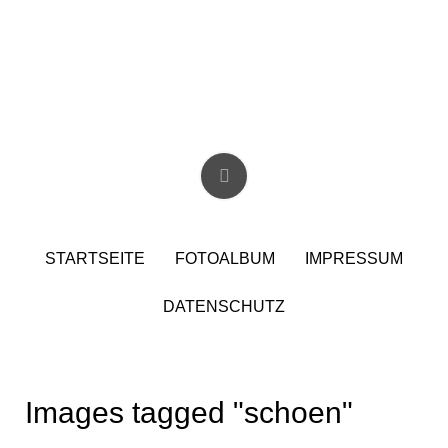
Skip
to
content
Christian Birzer
STARTSEITE
FOTOALBUM
IMPRESSUM
DATENSCHUTZ
Images tagged "schoen"