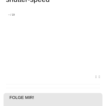
–
/
19
FOLGE MIR!