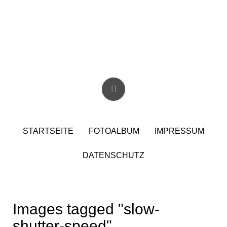
Skip
to
content
Christian Birzer
STARTSEITE
FOTOALBUM
IMPRESSUM
DATENSCHUTZ
Images tagged "slow-
shutter-speed"