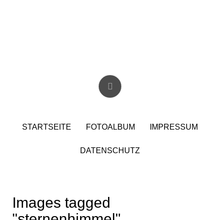
Skip
to
content
Christian Birzer
STARTSEITE
FOTOALBUM
IMPRESSUM
DATENSCHUTZ
Images tagged
"sternenhimmel"