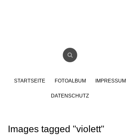
Skip
to
content
Christian Birzer
STARTSEITE
FOTOALBUM
IMPRESSUM
DATENSCHUTZ
Images tagged "violett"