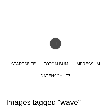
Skip
to
content
Christian Birzer
STARTSEITE
FOTOALBUM
IMPRESSUM
DATENSCHUTZ
Images tagged "wave"