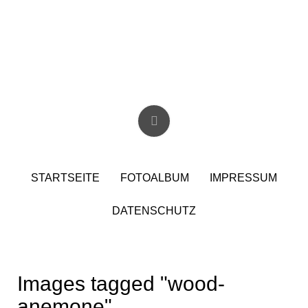
Skip
to
content
Christian Birzer
STARTSEITE
FOTOALBUM
IMPRESSUM
DATENSCHUTZ
Images tagged "wood-
anemone"