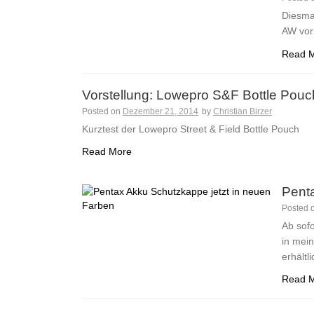
Diesma
AW vors
Read 
Vorstellung: Lowepro S&F Bottle Pouc
Posted on
Dezember 21, 2014
by
Christian Birzer
Kurztest der Lowepro Street & Field Bottle Pouch
Read More
Pent
Posted 
Ab sofo
in mei
erhält
Read 