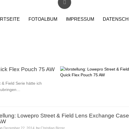
RTSEITE
FOTOALBUM
IMPRESSUM
DATENSCH
Quick Flex Pouch 75 AW
& Field Serie hätte ich
erzubringen…
ellung: Lowepro Street & Field Lens Exchange Case
AW
on
Dezember 22, 2014
by
Christian Birzer