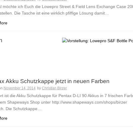
l möchte ich Euch die Lowepro Street & Field Lens Exchange Case 20
tellen. Die Tasche ist eine wirklich pfiffige Lösung damit…
More
h
ax Akku Schutzkappe jetzt in neuen Farben
on
November 14, 2014
by
Christian Birzer
rt ist die Akku Schutzkappe für Pentax D-LI 90 Akkus in 7 frischen Far
nem Shapeways Shop unter http://www.shapeways.com/shops/birzer
lich. Die Schutzkappe…
More